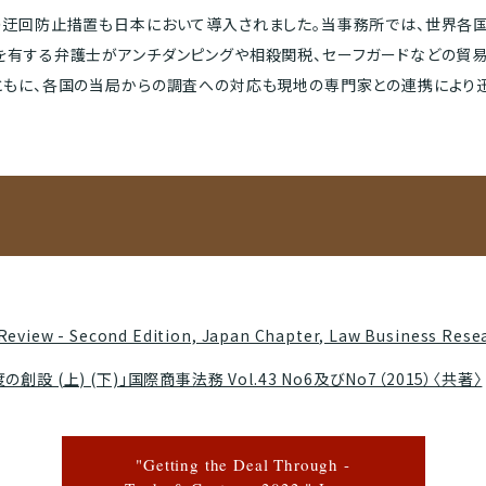
の迂回防止措置も日本において導入されました。当事務所では、世界各
を有する弁護士がアンチダンピングや相殺関税、セーフガードなどの貿
ともに、各国の当局からの調査への対応も現地の専門家との連携により迅
Review - Second Edition, Japan Chapter, Law Business Rese
 (上) (下)」国際商事法務 Vol.43 No6及びNo7（2015）〈共著〉
"Getting the Deal Through -