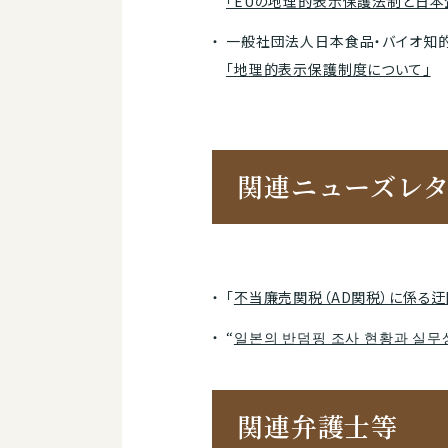
「EUの地理的表示保護法制と日本
一般社団法人日本食品・バイオ知的財
「地理的表示保護制度について」
関連ニューズレ
「
不当廉売関税（AD関税）に係る
“
일본의 반덤핑 조사 현황과 실무
関連弁護士等