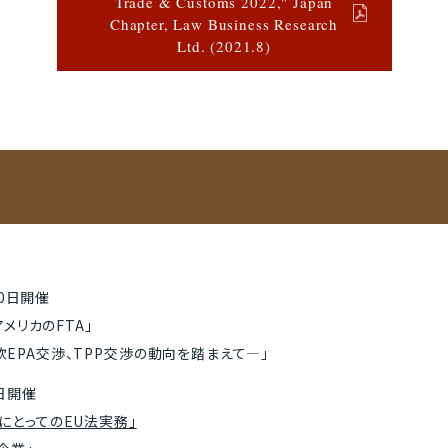
Trade & Customs 2022," Japan
Chapter, Law Business Research
Ltd. (2021.8)
10日開催
メリカのFTA」
EPA交渉、TPP交渉の動向を踏まえて―」
2日開催
にとってのEU法実務」