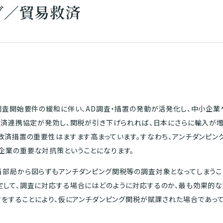
グ／貿易救済
調査開始要件の緩和に伴い、AD調査・措置の発動が活発化し、中小企
経済連携協定が発効し、関税が引き下げられれば、日本にさらに輸入が
救済措置の重要性はますます高まっています。すなわち、アンチダンピ
企業の重要な対抗策ということになります。
部局から図らずもアンチダンピング関税等の調査対象となってしまうこ
定して、調査に対応する場合にはどのように対応するのか、最も効果的
討をすることにより、仮にアンチダンピング関税が賦課された場合であっ