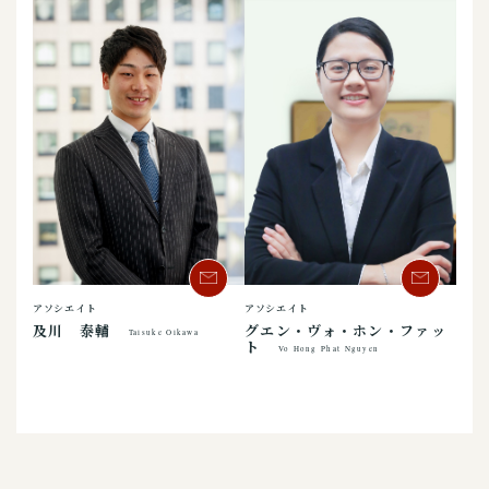
アソシエイト
アソシエイト
及川 泰輔
グエン・ヴォ・ホン・ファッ
Taisuke Oikawa
ト
Vo Hong Phat Nguyen