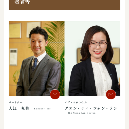
著者等
パートナー
オブ・カウンセル
入江 克典
グエン・ティ・フォン・ラン
Katsunori Irie
Thi Phong Lan Nguyen