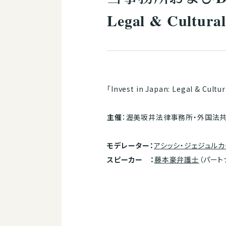
Legal & Cultu
「Invest in Japan: Legal & Cultu
主催
：渥美坂井法律事務所・外国法共同事業
モデレーター：
アシッシ・ジェジュル
スピーカー
：
藤本豪弁護士
（パートナー）、