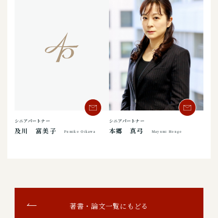
シニアパートナー
シニアパートナー
本郷 真弓
及川 富美子
Mayumi Hongo
Fumiko Oikawa
著書・論文一覧にもどる