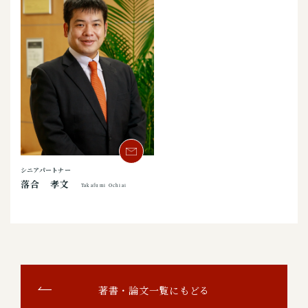
シニアパートナー
落合 孝文
Takafumi Ochiai
著書・論文一覧にもどる