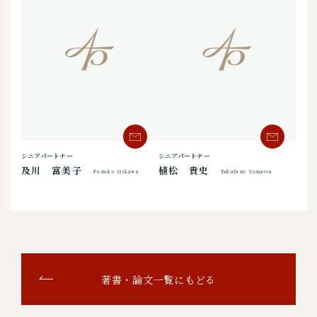
シニアパートナー
シニアパートナー
及川 富美子
植松 貴史
Fumiko Oikawa
Takafumi Uematsu
著書・論文一覧にもどる