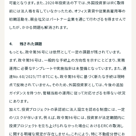
可能となります。また、2020年投資法の下では、外国投資家はIRC取得
前には法人格を有していなかったため、オフィス賃貸や従業員雇用等の
初期活動を、親会社又はパートナー企業を通じて行わざるを得ませんで
したが、かかる問題も解消されます。
4.
残された課題
もっとも、政令第96号には依然として一定の課題が残されています。
まず、政令第96号は、一般的な手続上の方向性を示すにとどまり、実務
運用に必要なテンプレートや実施指針は未整備となっています。また、通
達No.68/2025/TT-BTCにも、政令第96号に基づく新たな手続は現時
点で反映されていません。そのため、外国投資家としては、今後の追加
ガイダンスを待つか、管轄当局の運用に従って対応せざるを得ない状況
にあります。
加えて、投資プロジェクトの承認前に法人設立を認める制度には、一定
のリスクが伴います。例えば、政令第96号には、投資家が法定期間内に
投資プロジェクトを立ち上げられなかった場合におけるERCの取消し
に関する明確な規定が存在しません。これにより、特に不動産分野にお