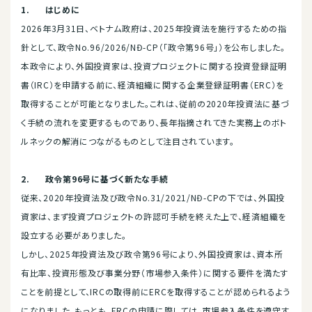
1.
はじめに
2026年3月31日、ベトナム政府は、2025年投資法を施行するための指
針として、政令No.96/2026/NĐ-CP（「政令第96号」）を公布しました。
本政令により、外国投資家は、投資プロジェクトに関する投資登録証明
書（IRC）を申請する前に、経済組織に関する企業登録証明書（ERC）を
取得することが可能となりました。これは、従前の2020年投資法に基づ
く手続の流れを変更するものであり、長年指摘されてきた実務上のボト
ルネックの解消につながるものとして注目されています。
2.
政令第
96
号に基づく新たな手続
従来、2020年投資法及び政令No.31/2021/NĐ-CPの下では、外国投
資家は、まず投資プロジェクトの許認可手続を終えた上で、経済組織を
設立する必要がありました。
しかし、2025年投資法及び政令第96号により、外国投資家は、資本所
有比率、投資形態及び事業分野（市場参入条件）に関する要件を満たす
ことを前提として、IRCの取得前にERCを取得することが認められるよう
になりました。もっとも、ERCの申請に際しては、市場参入条件を遵守す