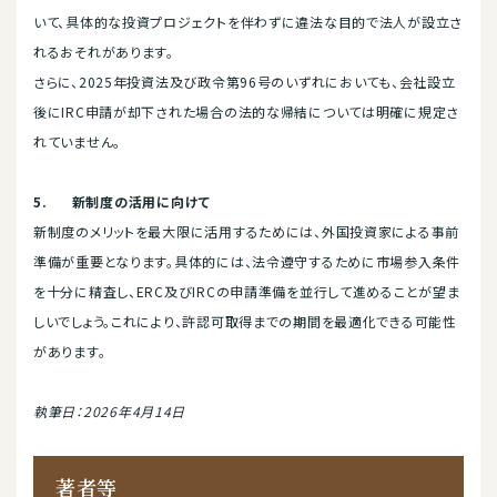
いて、具体的な投資プロジェクトを伴わずに違法な目的で法人が設立さ
れるおそれがあります。
さらに、2025年投資法及び政令第96号のいずれにおいても、会社設立
後にIRC申請が却下された場合の法的な帰結については明確に規定さ
れていません。
5.
新制度の活用に向けて
新制度のメリットを最大限に活用するためには、外国投資家による事前
準備が重要となります。具体的には、法令遵守するために市場参入条件
を十分に精査し、ERC及びIRCの申請準備を並行して進めることが望ま
しいでしょう。これにより、許認可取得までの期間を最適化できる可能性
があります。
執筆日：
2026
年
4
月
14
日
著者等