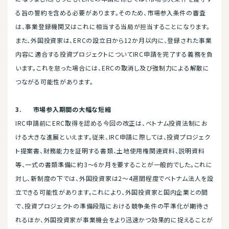
る旨の誓約を含める必要があります。そのため、市場参入条件の審査
は、事業登録機関又はこれに相当する当局が担当することになります。
また、外国投資家は、ERCの設立日から12か月以内に、登録された事業
内容に適合する投資プロジェクトについてIRC申請を完了する義務を負
います。これを怠った場合には、ERCの取消し及び強制力による解散に
つながる可能性があります。
3.
市場参入期間の大幅な短縮
IRC申請前にERC取得を認める今回の改正は、ベトナム投資法制にお
ける大きな進展といえます。従来、IRC申請に際しては、投資プロジェク
ト提案書、財務能力を証明する書類、土地使用権関連資料、説明資料
等、一式の書類準備に約3〜6か月を要することが一般的でした。これに
対し、新制度の下では、外国投資家は2〜4週間程度でベトナム法人を設
立できる可能性があります。これにより、外国投資家と国内企業との間
で、投資プロジェクトの準備段階における競争条件の平準化が期待さ
れるほか、外国投資家が事業機会をより迅速かつ効果的に捉えることが