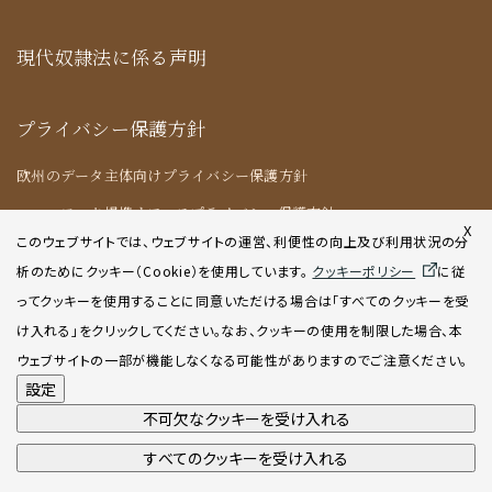
現代奴隷法に係る声明
プライバシー保護方針
欧州のデータ主体向けプライバシー保護方針
ニューヨーク提携オフィスプライバシー保護方針
X
このウェブサイトでは、ウェブサイトの運営、利便性の向上及び利用状況の分
析のためにクッキー（Cookie）を使用してい
ます。
クッキーポリシー
に従
クッキーポリシー
ってクッキーを使用することに同意いただける場合は「すべてのクッキーを受
け入れる」をクリックしてください。なお、クッキーの使用を制限した場合、本
AIポリシー
ウェブサイトの一部が機能しなくなる可能性がありますのでご注意ください。
設定
不可欠なクッキーを受け入れる
すべてのクッキーを受け入れる
©2001-2026 Atsumi & Sakai