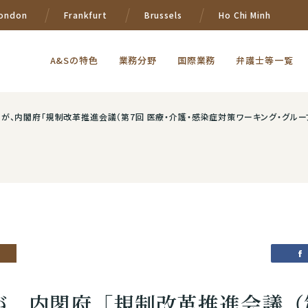
ondon
Frankfurt
Brussels
Ho Chi Minh
A&Sの特色
業務分野
国際業務
弁護士等一覧
内閣府「規制改革推進会議（第7回 医療・介護・感染症対策ワーキング・グループ）」において「科学
が、内閣府「規制改革推進会議（第