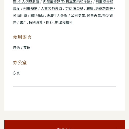
密、个人信息泄露
/
内部举报制度（日本国内和全球）
/
刑事控告和
告发
/
刑事辩护
/
人事劳务咨询
/
劳动法合规
/
解雇、退职劝告等
/
劳动纠纷
/
职场骚扰、违法行为处理
/
公司更生、民事再生、特定调
停
/
破产、特别清算
/
医疗、护理和福利
使用语言
日语 / 英语
办公室
东京