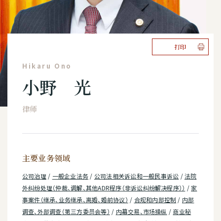
打印
Hikaru Ono
小野 光
律师
主要业务领域
公司治理
/
一般企业法务
/
公司法相关诉讼和一般民事诉讼
/
法院
外纠纷处理（仲裁、调解、其他ADR程序（非诉讼纠纷解决程序））
/
家
事案件（继承、业务继承、离婚、婚前协议）
/
合规和内部控制
/
内部
调查、外部调查（第三方委员会等）
/
内幕交易、市场操纵
/
商业秘