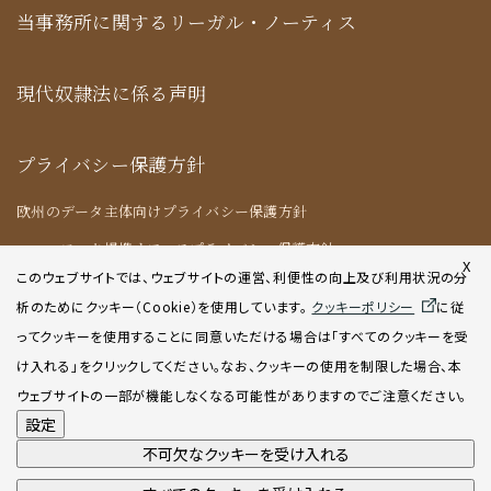
当事務所に関するリーガル・ノーティス
現代奴隷法に係る声明
プライバシー保護方針
欧州のデータ主体向けプライバシー保護方針
ニューヨーク提携オフィスプライバシー保護方針
X
このウェブサイトでは、ウェブサイトの運営、利便性の向上及び利用状況の分
析のためにクッキー（Cookie）を使用してい
ます。
クッキーポリシー
に従
クッキーポリシー
ってクッキーを使用することに同意いただける場合は「すべてのクッキーを受
け入れる」をクリックしてください。なお、クッキーの使用を制限した場合、本
AIポリシー
ウェブサイトの一部が機能しなくなる可能性がありますのでご注意ください。
設定
不可欠なクッキーを受け入れる