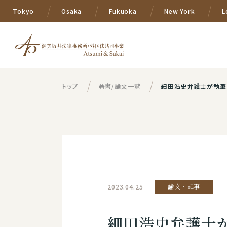
Tokyo
Osaka
Fukuoka
New York
L
トップ
著書/論文一覧
細田浩史弁護士が執筆した論文
2023.04.25
論文・記事
細田浩史弁護士