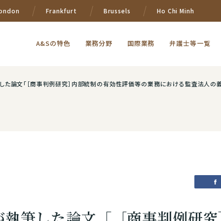
ondon
Frankfurt
Brussels
Ho Chi Minh
A&Sの特色
業務分野
国際業務
弁護士等一覧
「［商事判例研究］内部統制の有効性評価等の業務における監査法人の義務――預金残高確認に関して（東京地
が執筆した論文「［商事判例研究