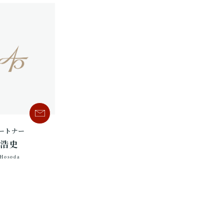
ートナー
 浩史
 Hosoda