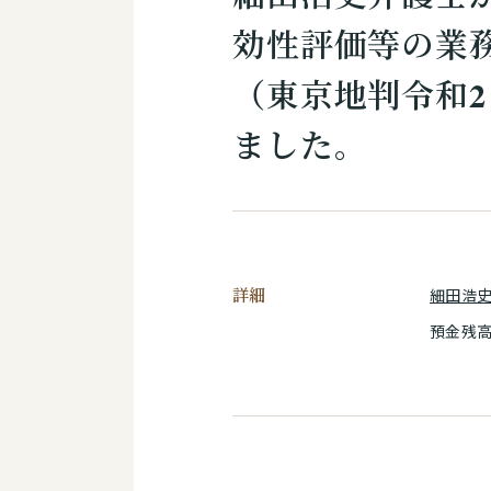
効性評価等の業務
（東京地判令和2・
ました。
詳細
細田浩
預金残高確