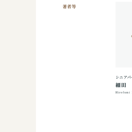
著者等
シニアパ
細田
Hirofumi