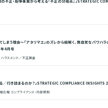
正・紛争事案から考える『不正の分岐点』」STRATEGIC COMPLIA
制
てしまう理由～「アタリマエ」のズレから紐解く、無自覚なパワハラの構
26年4月号
 ハラスメント／不正調査
き詰まるのか？」STRATEGIC COMPLIANCE INSIGHTS 
理広報 コンプライアンス・内部統制