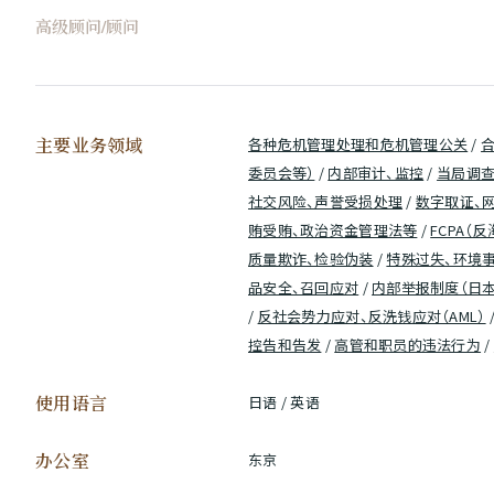
高级顾问/顾问
主要业务领域
各种危机管理处理和危机管理公关
/
委员会等）
/
内部审计、监控
/
当局调查
社交风险、声誉受损处理
/
数字取证、
贿受贿、政治资金管理法等
/
FCPA
质量欺诈、检验伪装
/
特殊过失、环境
品安全、召回应对
/
内部举报制度（日
/
反社会势力应对、反洗钱应对（AML）
控告和告发
/
高管和职员的违法行为
/
使用语言
日语 / 英语
办公室
东京