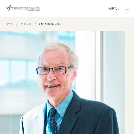
MENU
Home
专业人员
David Deyo Deck