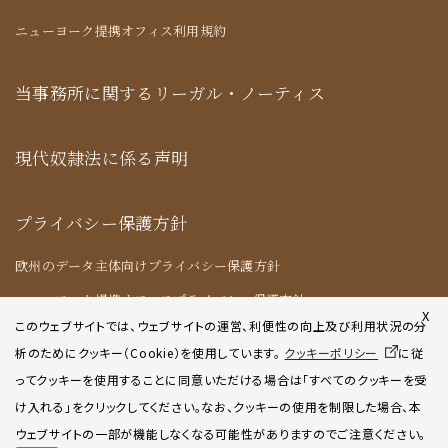
ニューヨーク提携オフィス利用規約
当事務所に関するリーガル・ノーティス
現代奴隷法に係る声明
プライバシー保護方針
欧州のデータ主体向けプライバシー保護方針
ニューヨーク提携オフィスプライバシー保護方針
X
このウェブサイトでは、ウェブサイトの運営、利便性の向上及び利用状況の分
析のためにクッキー（Cookie）を使用してい
ます。
クッキーポリシー
に従
クッキーポリシー
ってクッキーを使用することに同意いただける場合は「すべてのクッキーを受
け入れる」をクリックしてください。なお、クッキーの使用を制限した場合、本
AIポリシー
ウェブサイトの一部が機能しなくなる可能性がありますのでご注意ください。