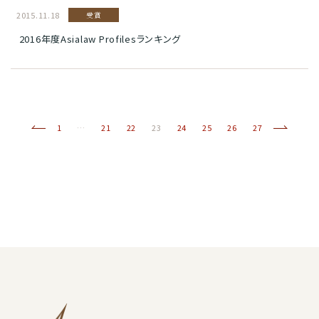
2015.11.18
受賞
2016年度Asialaw Profilesランキング
前へ
(current)
次へ
1
…
21
22
23
24
25
26
27