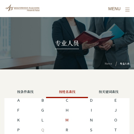
MENU
专业人员
Home
专业人员
按条件查找
按姓名查找
按关键词查找
A
B
C
D
E
F
G
H
I
J
K
L
M
N
O
P
Q
R
S
T