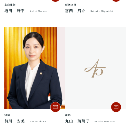
顾问律师
客座律师
宫西 启介
增田 好平
Keisuke Miyanishi
Kohei Masuda
律师
律师
前川 安美
丸山 琉璃子
Ami Maekawa
Ruriko Maruyama