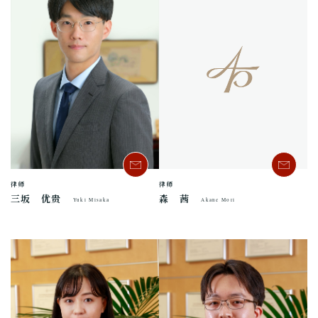
律师
律师
三坂 优贵
森 茜
Yuki Misaka
Akane Mori