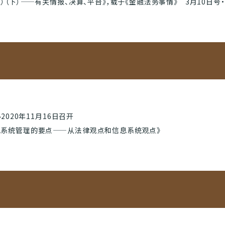
（下）——有关情报、决算、平台》，载于《金融法务事情》 3月10日号・2
2020年11月16日召开
息系统管理的要点——从法律观点和信息系统观点》