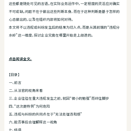
这些都是随处可见的言语。在实际业务运作中，一定程度的灵活应对确实
不可或缺。问题不在于做出这些判断本身，而在于这种判断是基于怎样的
心态做出的，以及在组织内部将如何对待。
本文将不以违规或纠纷发生后的结果为切入点，而是从其前端的“违规分
水岭”这一维度，探讨企业究竟在哪里开始走上歧途的。
点击阅读全文。
【目录】
一、前言
二、从法官的视角来看
三、企业往往在重大违规发生之前，就因“微小的勉强”而绊住脚步
四、“这次是特例”为何危险
五、违规与纠纷的共同点在于“无法处理违和感”
六、能否事后合理解释这一视角
七、结语