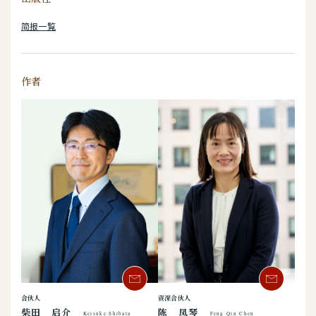
简报一覧
作者
合伙人
资深合伙人
柴田 启介
陈 凤琴
Keisuke Shibata
Feng Qin Chen