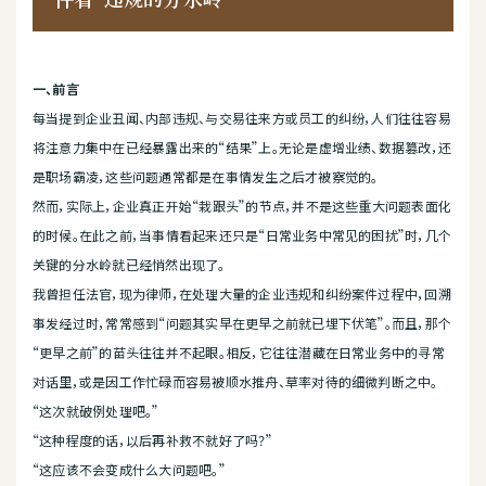
一、前言
每当提到企业丑闻、内部违规、与交易往来方或员工的纠纷，人们往往容易
将注意力集中在已经暴露出来的“结果”上。无论是虚增业绩、数据篡改，还
是职场霸凌，这些问题通常都是在事情发生之后才被察觉的。
然而，实际上，企业真正开始“栽跟头”的节点，并不是这些重大问题表面化
的时候。在此之前，当事情看起来还只是“日常业务中常见的困扰”时，几个
关键的分水岭就已经悄然出现了。
我曾担任法官，现为律师，在处理大量的企业违规和纠纷案件过程中，回溯
事发经过时，常常感到“问题其实早在更早之前就已埋下伏笔”。而且，那个
“更早之前”的苗头往往并不起眼。相反，它往往潜藏在日常业务中的寻常
对话里，或是因工作忙碌而容易被顺水推舟、草率对待的细微判断之中。
“这次就破例处理吧。”
“这种程度的话，以后再补救不就好了吗？”
“这应该不会变成什么大问题吧。”