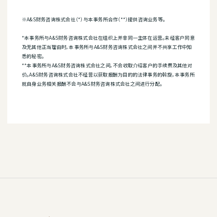
※A&S财务咨询株式会社（*）与本事务所合作（**）提供咨询业务等。
*本事务所与A&S财务咨询株式会社在组织上并非同一主体在运营。未经客户同意
及无其他正当理由时，本事务所与A&S财务咨询株式会社之间并不共享工作中知
悉的秘密。
**本事务所与A&S财务咨询株式会社之间，不会收取介绍客户的手续费及其他对
价。A&S财务咨询株式会社不经营以获取报酬为目的的法律事务的斡旋，本事务所
就自身业务相关报酬不会与A&S财务咨询株式会社之间进行分配。