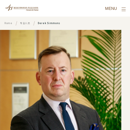
MENU
Home
专业人员
Derek Simmons