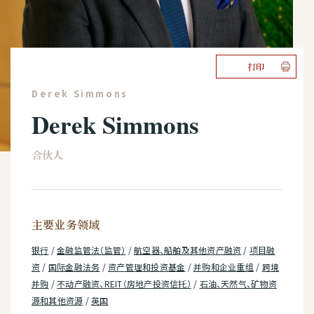
打印
Derek Simmons
Derek Simmons
合伙人
主要业务领域
银行
/
金融监管法（监管）
/
航空器、船舶及其他资产融资
/
项目融
资
/
国际金融法务
/
资产管理和投资基金
/
并购和企业重组
/
跨境
并购
/
不动产融资、REIT（房地产投资信托）
/
石油、天然气、矿物资
源和其他资源
/
英国