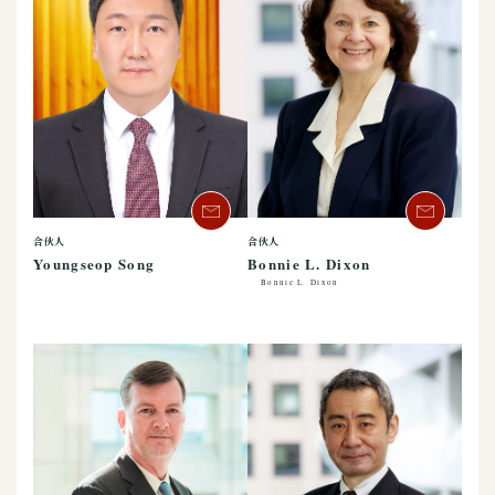
合伙人
合伙人
Youngseop Song
Bonnie L. Dixon
Bonnie L. Dixon