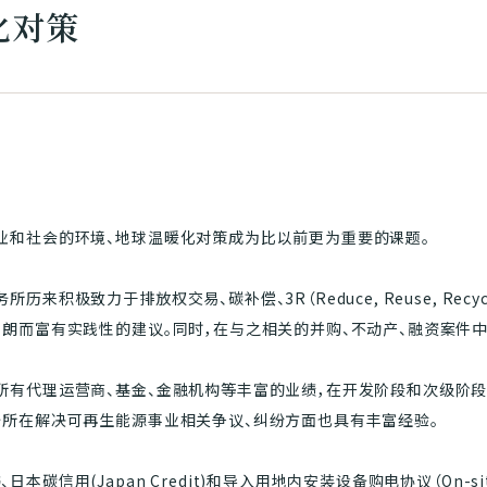
化对策
业和社会的环境、地球温暖化对策成为比以前更为重要的课题。
来积极致力于排放权交易、碳补偿、3R（Reduce, Reuse, Recy
明朗而富有实践性的建议。同时，在与之相关的并购、不动产、融资案件
所有代理运营商、基金、金融机构等丰富的业绩，在开发阶段和次级阶段
务所在解决可再生能源事业相关争议、纠纷方面也具有丰富经验。
碳信用(Japan Credit)和导入用地内安装设备购电协议（On-si