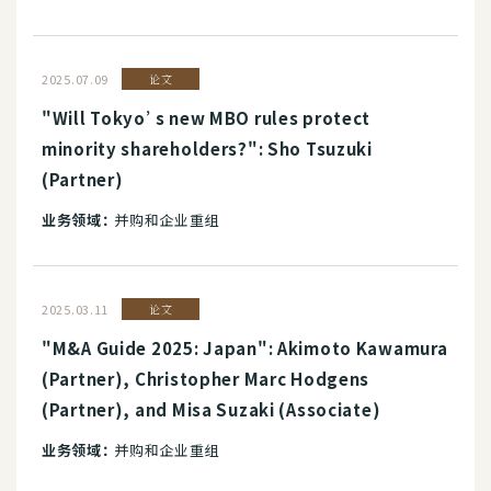
2025.07.09
论文
"Will Tokyo’s new MBO rules protect
minority shareholders?": Sho Tsuzuki
(Partner)
业务领域：
并购和企业重组
2025.03.11
论文
"M&A Guide 2025: Japan": Akimoto Kawamura
(Partner), Christopher Marc Hodgens
(Partner), and Misa Suzaki (Associate)
业务领域：
并购和企业重组