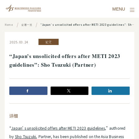
MENU
Home
论著一览
“Japan’s unsolicited offers after METI 2023 guidelines”: Sho Tsuzuki (Partner)
2025.03.24
论文
“Japan’s unsolicited offers after METI 2023
guidelines”: Sho Tsuzuki (Partner)
详细
“
Japan’s unsolicited offers after METI 2023 guidelines
,” authored
by
Sho Tsuzuki
, Partner, has been published on the Asia Business