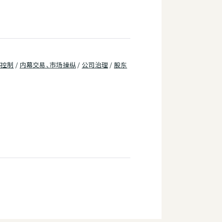
部控制
/
内幕交易、市场操纵
/
公司治理
/
股东