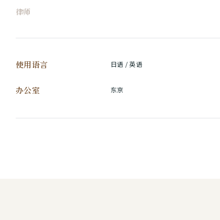
律师
使用语言
日语 / 英语
办公室
东京