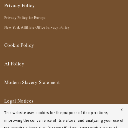
Privacy Policy
Privacy Policy for Europe
New York Affiliate Office Privacy Policy
Cookie Policy
AI Policy
Modern Slavery Statement
Legal Notices
X
This website uses cookies for the purpose of its operations,
Terms of Use
improving the convenience of its visitors, and analyzing your use of
the website. Please click [Accept All] if you agree with our use of