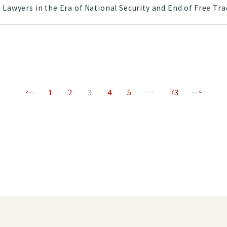
ers in the Era of National Security and End of Free
前へ
(current)
次へ
1
2
3
4
5
…
73