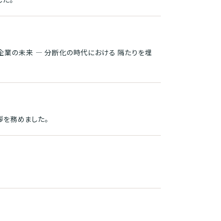
ける日本企業の未来 ― 分断化の時代における 隔たりを埋
会挨拶を務めました。